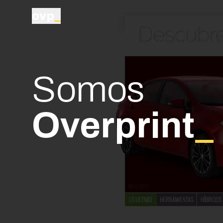
ovp
_
S
o
m
o
s
O
v
e
r
p
r
i
n
t