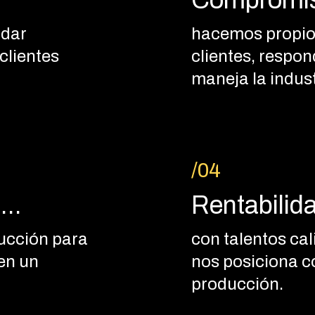
Compromis
 dar
hacemos propios
clientes
clientes, respon
maneja la indust
/04
..
Rentabilida
ucción para
con talentos cal
 en un
nos posiciona c
producción.