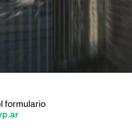
l formulario
p.ar