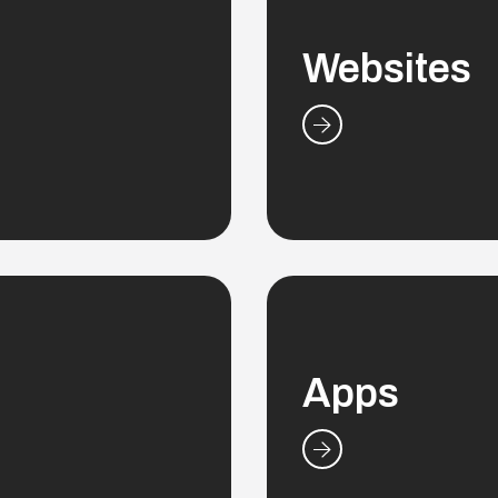
Social Media
Websites
ciamos por impacto e
Diseñamos interfa
save as.
innovación.
flow
Online Ads
Apps
rmatos y publishers.
Soluciones 
 que se puede medir.
mejor te